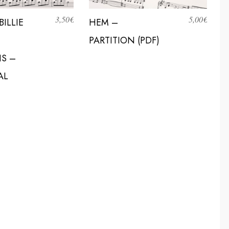
3,50
€
5,00
€
BILLIE
HEM –
PARTITION (PDF)
NS –
AL