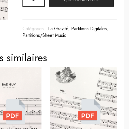
de
La
Patience
-
Partition
Catégories :
La Gravité
,
Partitions Digitales
,
(PDF)
Partitions/Sheet Music
s similaires