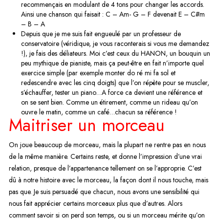
recommençais en modulant de 4 tons pour changer les accords.
Ainsi une chanson qui faisait : C – Am- G – F devenait E – C#m
– B – A
Depuis que je me suis fait engueulé par un professeur de
conservatoire (véridique, je vous raconterais si vous me demandez
!), je fais des déliateurs. Moi c’est ceux du HANON, un bouquin un
peu mythique de pianiste, mais ça peut-être en fait n’importe quel
exercice simple (par exemple monter do ré mi fa sol et
redescendre avec les cinq doigts) que l’on répète pour se muscler,
s’échauffer, tester un piano…A force ca devient une référence et
on se sent bien. Comme un étirement, comme un rideau qu’on
ouvre le matin, comme un café…chacun sa référence !
Maitriser un morceau
On joue beaucoup de morceau, mais la plupart ne rentre pas en nous
de la même manière. Certains reste, et donne l’impression d’une vrai
relation, presque de l’appartenance tellement on se l’approprie. C’est
dû à notre histoire avec le morceau, la façon dont il nous touche, mais
pas que. Je suis persuadé que chacun, nous avons une sensibilité qui
nous fait apprécier certains morceaux plus que d’autres. Alors
comment savoir si on perd son temps, ou si un morceau mérite qu’on