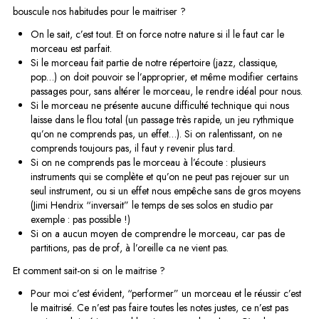
bouscule nos habitudes pour le maitriser ?
On le sait, c’est tout. Et on force notre nature si il le faut car le
morceau est parfait.
Si le morceau fait partie de notre répertoire (jazz, classique,
pop…) on doit pouvoir se l’approprier, et même modifier certains
passages pour, sans altérer le morceau, le rendre idéal pour nous.
Si le morceau ne présente aucune difficulté technique qui nous
laisse dans le flou total (un passage très rapide, un jeu rythmique
qu’on ne comprends pas, un effet…). Si on ralentissant, on ne
comprends toujours pas, il faut y revenir plus tard.
Si on ne comprends pas le morceau à l’écoute : plusieurs
instruments qui se complète et qu’on ne peut pas rejouer sur un
seul instrument, ou si un effet nous empêche sans de gros moyens
(Jimi Hendrix “inversait” le temps de ses solos en studio par
exemple : pas possible !)
Si on a aucun moyen de comprendre le morceau, car pas de
partitions, pas de prof, à l’oreille ca ne vient pas.
Et comment sait-on si on le maitrise ?
Pour moi c’est évident, “performer” un morceau et le réussir c’est
le maitrisé. Ce n’est pas faire toutes les notes justes, ce n’est pas