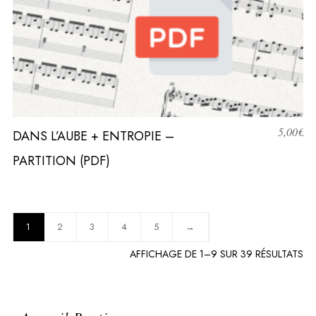
5,00
€
DANS L’AUBE + ENTROPIE –
PARTITION (PDF)
1
2
3
4
5
→
TR
AFFICHAGE DE 1–9 SUR 39 RÉSULTATS
PA
PO