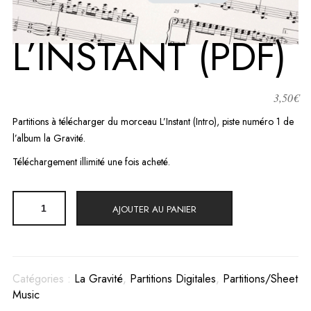
L’INSTANT (PDF)
3,50
€
Partitions à télécharger du morceau L’Instant (Intro), piste numéro 1 de
l’album la Gravité.
Téléchargement illimité une fois acheté.
quantité
AJOUTER AU PANIER
de
L'Instant
(PDF)
Catégories :
La Gravité
,
Partitions Digitales
,
Partitions/Sheet
Music