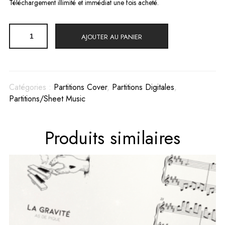
Téléchargement illimité et immédiat une fois acheté.
quantité
AJOUTER AU PANIER
de
Baby
One
More
Time
Catégories :
Partitions Cover
,
Partitions Digitales
,
(Britney
Partitions/Sheet Music
Spears)
Partitions
-
Cover
Produits similaires
Skal
(PDF)