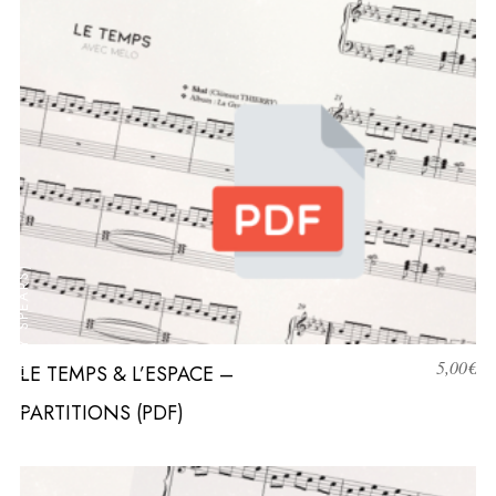
L
)
O
C
)
5,00
€
LE TEMPS & L’ESPACE –
PARTITIONS (PDF)