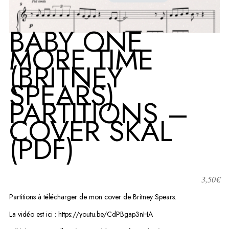
BABY ONE
MORE TIME
(BRITNEY
SPEARS)
PARTITIONS –
COVER SKAL
(PDF)
3,50
€
Partitions à télécharger de mon cover de Britney Spears.
La vidéo est ici : https://youtu.be/CdPBgap3nHA