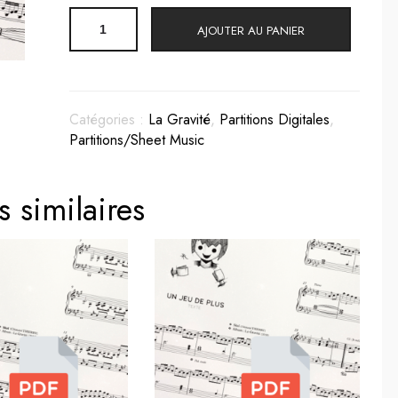
quantité
AJOUTER AU PANIER
de
Le
Discours
-
Partition
Catégories :
La Gravité
,
Partitions Digitales
,
(PDF)
Partitions/Sheet Music
s similaires