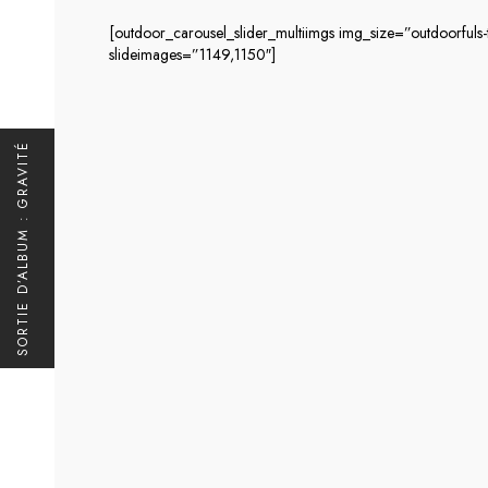
[outdoor_carousel_slider_multiimgs img_size=”outdoorful
slideimages=”1149,1150″]
SORTIE D’ALBUM : GRAVITÉ