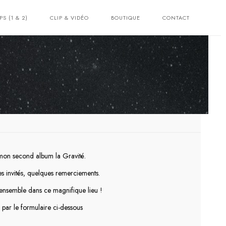
PS (1 & 2)
CLIP & VIDÉO
BOUTIQUE
CONTACT
e mon second album la Gravité.
es invités, quelques remerciements.
 ensemble dans ce magnifique lieu !
, par le formulaire ci-dessous