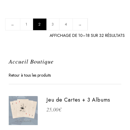
←
1
2
3
4
→
TR
AFFICHAGE DE 10–18 SUR 32 RÉSULTATS
PA
PO
Accueil Boutique
Retour à tous les produits
Jeu de Cartes + 3 Albums
25,00
€